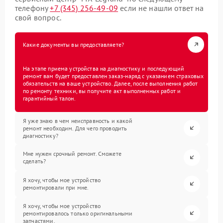
телефону
+7 (345) 256-49-09
если не нашли ответ на
свой вопрос.
Какие документы вы предоставляете?
На этапе приема устройства на диагностику и последующий
ремонт вам будет предоставлен заказ-наряд с указанием страховых
обязательств на ваше устройство. Далее, после выполнения работ
по ремонту техники, вы получите акт выполненных работ и
гарантийный талон.
Я уже знаю в чем неисправность и какой
ремонт необходим. Для чего проводить
диагностику?
Мне нужен срочный ремонт. Сможете
сделать?
Я хочу, чтобы мое устройство
ремонтировали при мне.
Я хочу, чтобы мое устройство
ремонтировалось только оригинальными
запчастями.