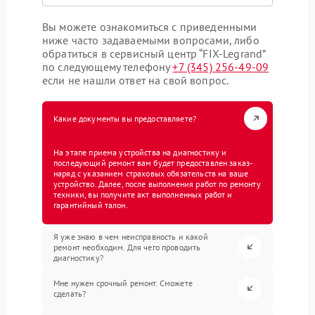
Вы можете ознакомиться с приведенными
ниже часто задаваемыми вопросами, либо
обратиться в сервисный центр “FIX-Legrand”
по следующему телефону
+7 (345) 256-49-09
если не нашли ответ на свой вопрос.
Какие документы вы предоставляете?
На этапе приема устройства на диагностику и
последующий ремонт вам будет предоставлен заказ-
наряд с указанием страховых обязательств на ваше
устройство. Далее, после выполнения работ по ремонту
техники, вы получите акт выполненных работ и
гарантийный талон.
Я уже знаю в чем неисправность и какой
ремонт необходим. Для чего проводить
диагностику?
Мне нужен срочный ремонт. Сможете
сделать?