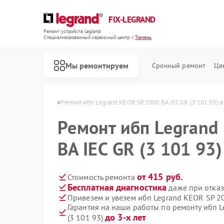
FIX-LEGRAND
Ремонт устройств Legrand
Специализированный cервисный центр г.
Тюмень
Мы ремонтируем
Срочный ремонт
Це
бп Legrand в Тюмени
Ремонт ибп Legrand KEOR SP 2000 ВА IEC GR (3 101 93) 
Ремонт ибп Legrand
ВА IEC GR (3 101 93
от 415 руб.
Стоимость ремонта
Бесплатная диагностика
даже при отказ
Привезем и увезем ибп Legrand KEOR SP 20
Гарантия на наши работы по ремонту ибп L
до 3-х лет
(3 101 93)