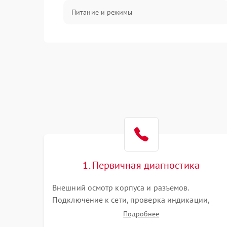
Питание и режимы
Интерфейсы и связь
Температура и эксплуатация
Механические повреждения
Механика
1. Первичная диагностика
Внешний осмотр корпуса и разъемов.
Подключение к сети, проверка индикации,
звуковых сигналов и кодов ошибок. Измерение
Подробнее
входного и выходного напряжения. Оценка