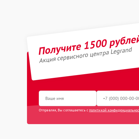
Получите 1500 рубле
Акция сервисного центра Legrand
Отправляя, Вы соглашаетесь с
политикой конфиденциально