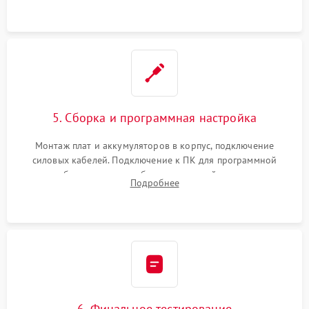
замена реле.
5. Сборка и программная настройка
Монтаж плат и аккумуляторов в корпус, подключение
силовых кабелей. Подключение к ПК для программной
калибровки констант батареи, настройки порогов
Подробнее
срабатывания AVR и сброса счетчиков старения АКБ.
6. Финальное тестирование