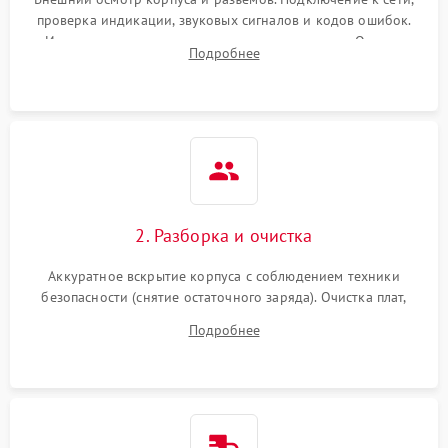
проверка индикации, звуковых сигналов и кодов ошибок.
Измерение входного и выходного напряжения. Оценка
Подробнее
реакции ИБП на отключение основного питания без
нагрузки.
2. Разборка и очистка
Аккуратное вскрытие корпуса с соблюдением техники
безопасности (снятие остаточного заряда). Очистка плат,
радиаторов и кулеров от пыли с помощью сжатого воздуха
Подробнее
и кистей для предотвращения перегрева и замыканий.