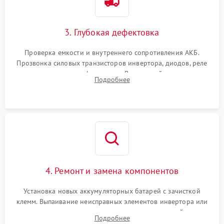
3. Глубокая дефектовка
Проверка емкости и внутреннего сопротивления АКБ.
Прозвонка силовых транзисторов инвертора, диодов, реле
переключения и трансформатора. Визуальный поиск вздутых
Подробнее
конденсаторов и прогаров на печатной плате.
4. Ремонт и замена компонентов
Установка новых аккумуляторных батарей с зачисткой
клемм. Выпаивание неисправных элементов инвертора или
цепи зарядки и монтаж новых радиодеталей.
Подробнее
Восстановление поврежденных токоведущих дорожек и