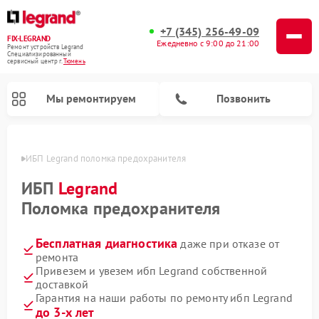
+7 (345) 256-49-09
FIX-LEGRAND
Ежедневно с 9:00 до 21:00
Ремонт устройств Legrand
Специализированный
cервисный центр г.
Тюмень
Мы ремонтируем
Позвонить
юмени
ИБП Legrand поломка предохранителя
ИБП
Legrand
Поломка предохранителя
Бесплатная диагностика
даже при отказе от
ремонта
Привезем и увезем ибп Legrand собственной
доставкой
Гарантия на наши работы по ремонту ибп Legrand
до 3-х лет